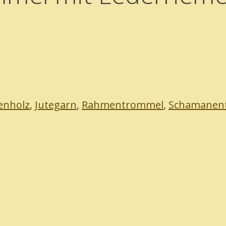
enholz
,
Jutegarn
,
Rahmentrommel
,
Schamanen