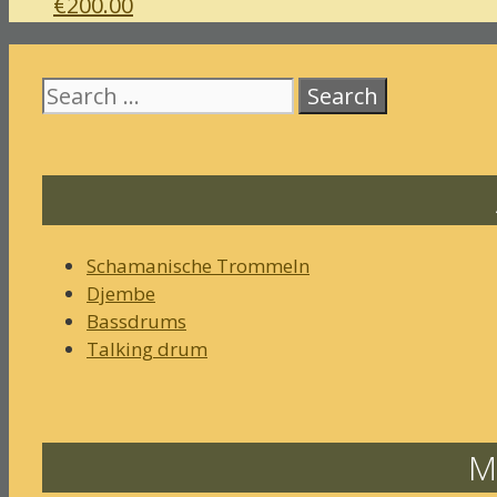
€
200.00
Search
for:
Schamanische Trommeln
Djembe
Bassdrums
Talking drum
M