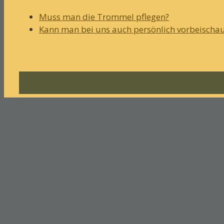
Muss man die Trommel pflegen?
Kann man bei uns auch persönlich vorbeischa
Klangbeispiele
Datenschutzerklärung
Impressum
© 2018 adjems.de – Produktion und Verkau