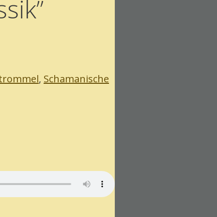
sik”
trommel
,
Schamanische