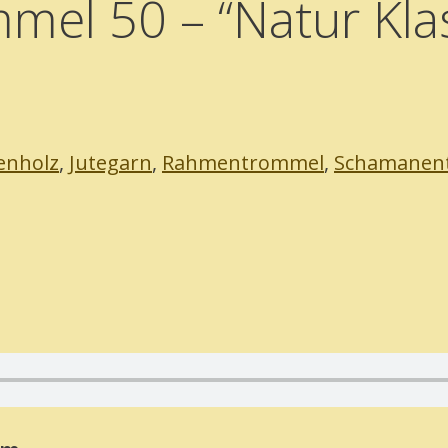
el 50 – “Natur Klas
enholz
,
Jutegarn
,
Rahmentrommel
,
Schamanen