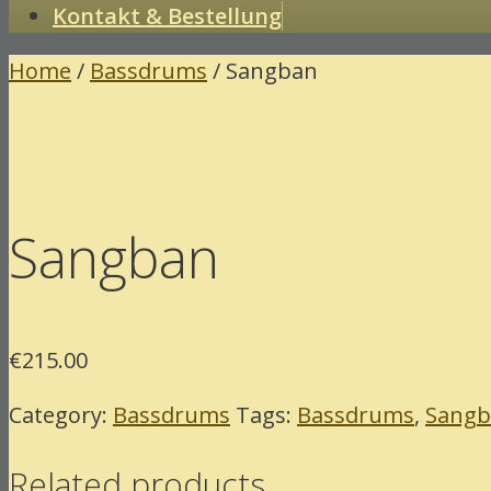
Kontakt & Bestellung
Home
/
Bassdrums
/ Sangban
Sangban
€
215.00
Category:
Bassdrums
Tags:
Bassdrums
,
Sangb
Related products